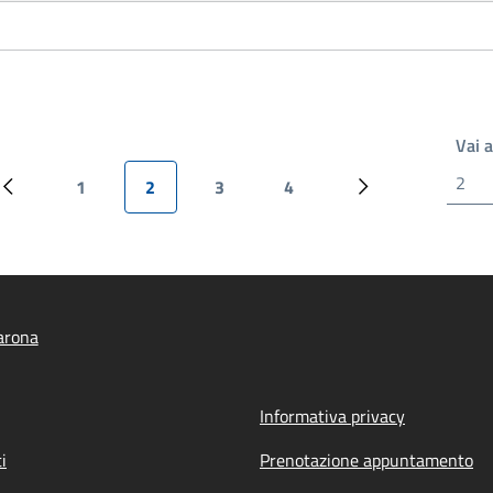
Vai 
1
2
3
4
Pagina precedente
Pagina
Pagina attuale
Pagina
Pagina
Pagina successiv
arona
Informativa privacy
i
Prenotazione appuntamento