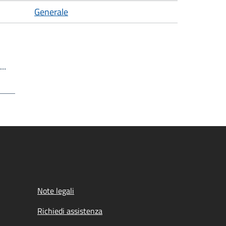
Generale
Scrivi il numero della pagina a cui andare
a…
a
Note legali
Richiedi assistenza