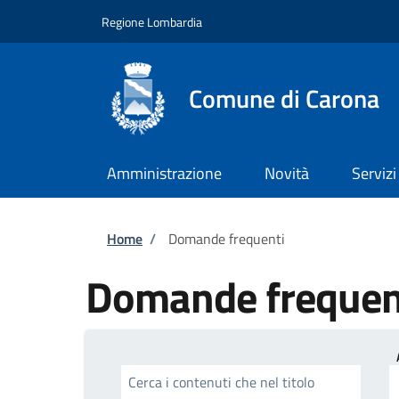
Salta al contenuto principale
Skip to footer content
Regione Lombardia
Comune di Carona
Amministrazione
Novità
Servizi
Briciole di pane
Home
/
Domande frequenti
Domande frequen
Cerca i contenuti che nel titolo