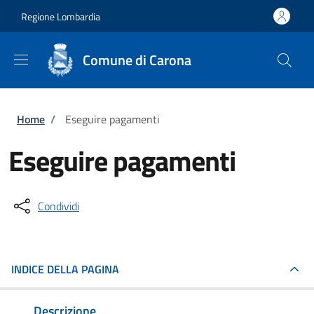
Salta al contenuto principale
Skip to footer content
Regione Lombardia
Comune di Carona
Briciole di pane
Home
/
Eseguire pagamenti
Eseguire pagamenti
Condividi
INDICE DELLA PAGINA
Descrizione