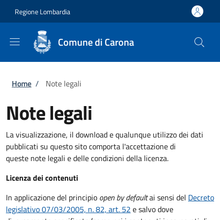
Salta al contenuto principale
Skip to footer content
Regione Lombardia
Comune di Carona
Briciole di pane
Home
/
Note legali
Note legali
La visualizzazione, il download e qualunque utilizzo dei dati
pubblicati su questo sito comporta l'accettazione di
queste note legali e delle condizioni della licenza.
Licenza dei contenuti
In applicazione del principio
open by default
ai sensi del
Decreto
legislativo 07/03/2005, n. 82, art. 52
e salvo dove