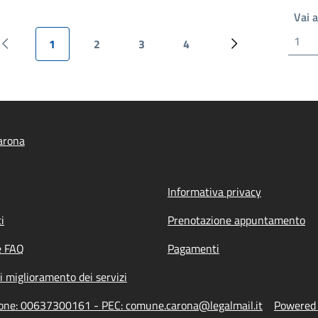
Vai 
1
2
3
4
Pagina precedente
Pagina attuale
Pagina
Pagina
Pagina
Pagina successiv
arona
Informativa privacy
i
Prenotazione appuntamento
e FAQ
Pagamenti
i miglioramento dei servizi
zione: 00637300161 - PEC: comune.carona@legalmail.it
Powered b