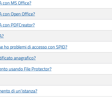
/A con MS Office?
/A con Open Office?
/A con PDFCreator?
A?
se ho problemi di accesso con SPID?
tificato anagrafico?
ento usando File Protector?
mento di un'istanza?