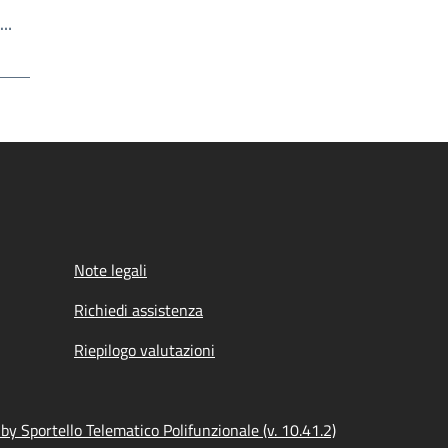
Scrivi il numero della pagina a cui andare
a…
a
Note legali
Richiedi assistenza
Riepilogo valutazioni
y Sportello Telematico Polifunzionale (v. 10.41.2)