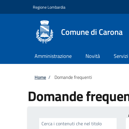
Salta al contenuto principale
Skip to footer content
Regione Lombardia
Comune di Carona
Amministrazione
Novità
Servizi
Briciole di pane
Home
/
Domande frequenti
Domande frequen
Cerca i contenuti che nel titolo