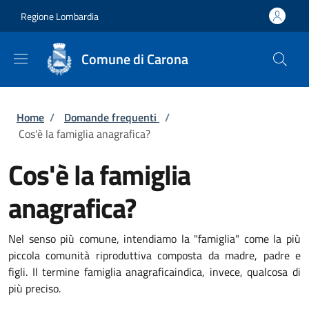
Salta al contenuto principale
Skip to footer content
Regione Lombardia
Comune di Carona
Briciole di pane
Home
/
Domande frequenti
/
Cos'è la famiglia anagrafica?
Cos'è la famiglia
anagrafica?
Nel senso più comune, intendiamo la "famiglia" come la più
piccola comunità riproduttiva composta da madre, padre e
figli. Il termine famiglia anagrafica
indica, invece, qualcosa di
più preciso.