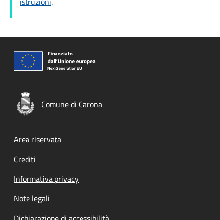
istruzioni
.
Comune di Carona
Footer menu
Area riservata
Crediti
Informativa privacy
Note legali
Dichiarazione di accessibilità