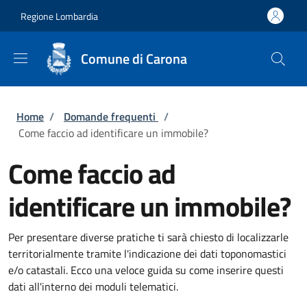
Salta al contenuto principale
Skip to footer content
Regione Lombardia
Comune di Carona
Briciole di pane
Home
/
Domande frequenti
/
Come faccio ad identificare un immobile?
Come faccio ad
identificare un immobile?
Per presentare diverse pratiche ti sarà chiesto di localizzarle
territorialmente tramite l'indicazione dei dati toponomastici
e/o catastali. Ecco una veloce guida su come inserire questi
dati all'interno dei moduli telematici.