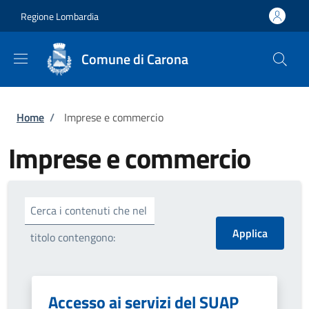
Salta al contenuto principale
Skip to footer content
Regione Lombardia
Comune di Carona
Briciole di pane
Home
/
Imprese e commercio
Imprese e commercio
Cerca i contenuti che nel
titolo contengono:
Accesso ai servizi del SUAP