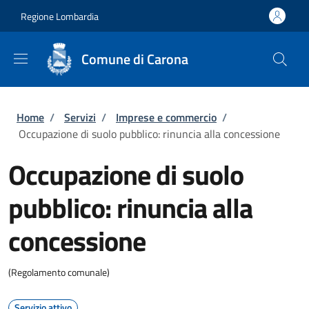
Salta al contenuto principale
Skip to footer content
Regione Lombardia
Comune di Carona
Briciole di pane
Home
/
Servizi
/
Imprese e commercio
/
Occupazione di suolo pubblico: rinuncia alla concessione
Occupazione di suolo
pubblico: rinuncia alla
concessione
(Regolamento comunale)
Servizio attivo