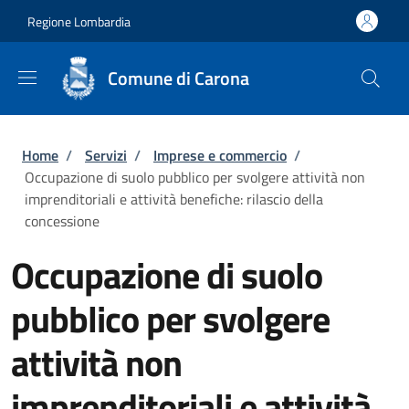
Salta al contenuto principale
Skip to footer content
Regione Lombardia
Comune di Carona
Briciole di pane
Home
/
Servizi
/
Imprese e commercio
/
Occupazione di suolo pubblico per svolgere attività non
imprenditoriali e attività benefiche: rilascio della
concessione
Occupazione di suolo
pubblico per svolgere
attività non
imprenditoriali e attività