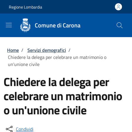
Salta al contenuto principale
Skip to footer content
Regione Lombardia
Comune di Carona
Briciole di pane
Home
/
Servizi demografici
/
Chiedere la delega per celebrare un matrimonio o
un'unione civile
Chiedere la delega per
celebrare un matrimonio
o un'unione civile
Condividi