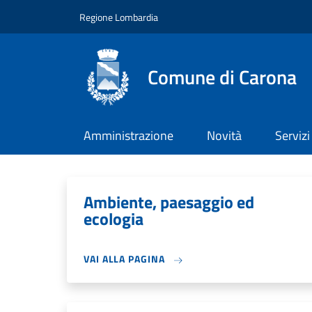
Salta al contenuto principale
Skip to footer content
Regione Lombardia
Comune di Carona
Amministrazione
Novità
Servizi
Ambiente, paesaggio ed
ecologia
VAI ALLA PAGINA