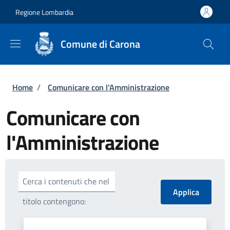
Salta al contenuto principale
Skip to footer content
Regione Lombardia
Comune di Carona
Briciole di pane
Home
/
Comunicare con l'Amministrazione
Comunicare con
l'Amministrazione
Cerca i contenuti che nel
titolo contengono: