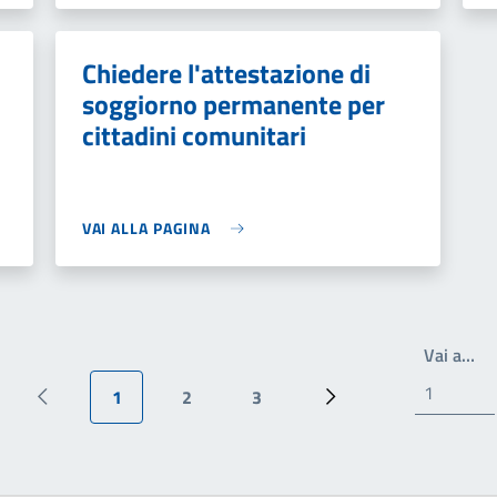
Chiedere l'attestazione di
soggiorno permanente per
cittadini comunitari
VAI ALLA PAGINA
Scr
Vai a…
1
2
3
Pagina precedente
Pagina attuale
Pagina
Pagina
Pagina successiva