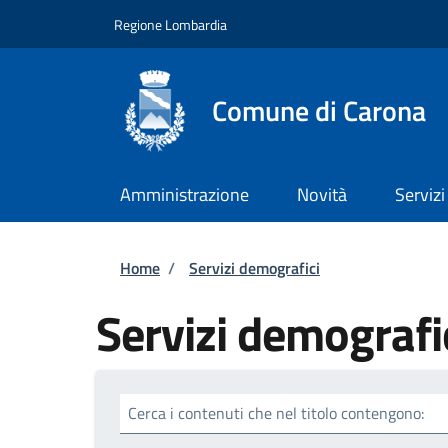
Salta al contenuto principale
Skip to footer content
Regione Lombardia
Comune di Carona
Amministrazione
Novità
Servizi
Briciole di pane
Home
/
Servizi demografici
Servizi demografi
Cerca i contenuti che nel titolo contengono: