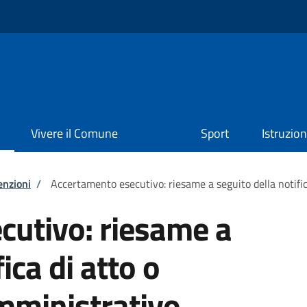
Vivere il Comune
Sport
Istruzio
enzioni
/
Accertamento esecutivo: riesame a seguito della notifi
cutivo: riesame a
ica di atto o
ministrativo