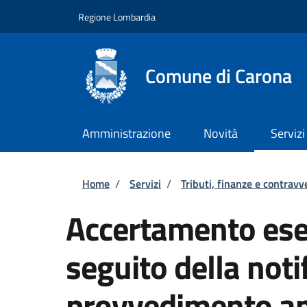
Salta al contenuto principale
Skip to footer content
Regione Lombardia
Comune di Carona
Amministrazione
Novità
Servizi
Briciole di pane
Home
/
Servizi
/
Tributi, finanze e contravv
Accertamento ese
seguito della notif
provvedimento am