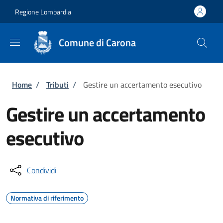
Salta al contenuto principale
Skip to footer content
Regione Lombardia
Comune di Carona
Briciole di pane
Home
/
Tributi
/
Gestire un accertamento esecutivo
Gestire un accertamento
esecutivo
Condividi
Normativa di riferimento