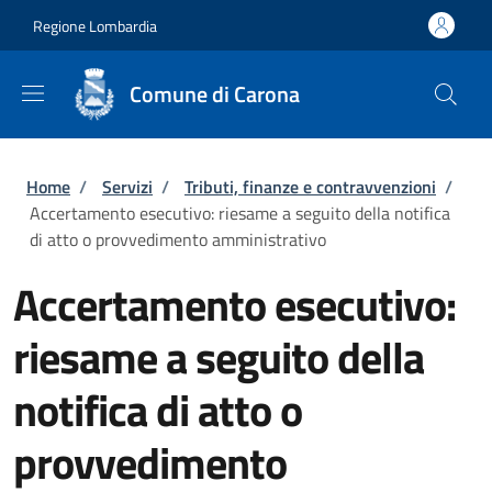
Salta al contenuto principale
Skip to footer content
Regione Lombardia
Comune di Carona
Briciole di pane
Home
/
Servizi
/
Tributi, finanze e contravvenzioni
/
Accertamento esecutivo: riesame a seguito della notifica
di atto o provvedimento amministrativo
Accertamento esecutivo:
riesame a seguito della
notifica di atto o
provvedimento