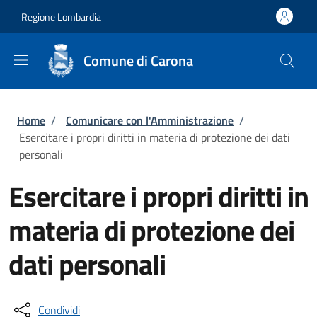
Salta al contenuto principale
Skip to footer content
Regione Lombardia
Comune di Carona
Briciole di pane
Home
/
Comunicare con l'Amministrazione
/
Esercitare i propri diritti in materia di protezione dei dati
personali
Esercitare i propri diritti in
materia di protezione dei
dati personali
Condividi