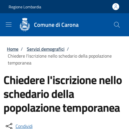
Salta al contenuto principale
Skip to footer content
Regione Lombardia
Comune di Carona
Briciole di pane
Home
/
Servizi demografici
/
Chiedere l'iscrizione nello schedario della popolazione
temporanea
Chiedere l'iscrizione nello
schedario della
popolazione temporanea
Condividi