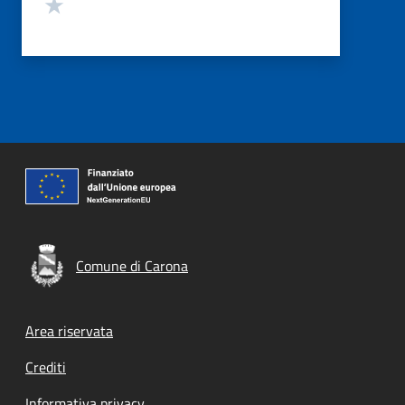
Valuta 1 stelle su 5
Comune di Carona
Footer menu
Area riservata
Crediti
Informativa privacy