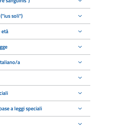
ure sanguinis")
("ius soli")
 età
egge
italiano/a
iali
ase a leggi speciali