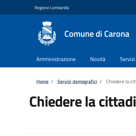
Salta al contenuto principale
Skip to footer content
Regione Lombardia
Comune di Carona
Amministrazione
Novità
Servizi
Briciole di pane
Home
/
Servizi demografici
/
Chiedere la ci
Chiedere la cittad