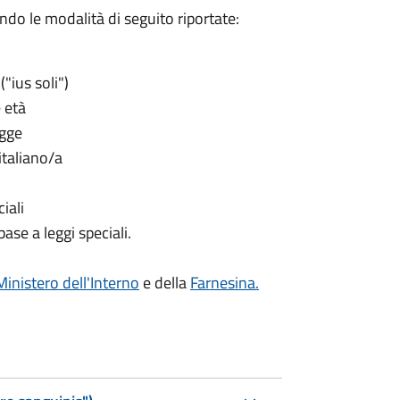
ndo le modalità di seguito riportate:
("ius soli")
 età
egge
italiano/a
iali
ase a leggi speciali.
Ministero dell'Interno
e della
Farnesina.