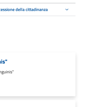
cessione della cittadinanza
nis"
nguinis"