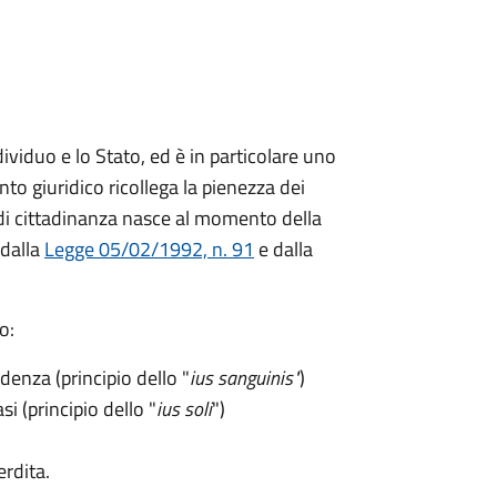
dividuo e lo Stato, ed è in particolare uno
nto giuridico ricollega la pienezza dei
tto di cittadinanza nasce al momento della
 dalla
Legge 05/02/1992, n. 91
e dalla
o:
ndenza (principio dello "
ius sanguinis"
)
si (principio dello "
ius soli
")
erdita.