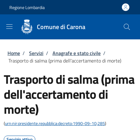
Salta al contenuto principale
Skip to footer content
Regione Lombardia
Comune di Carona
Briciole di pane
Home
/
Servizi
/
Anagrafe e stato civile
/
Trasporto di salma (prima dell'accertamento di morte)
Trasporto di salma (prima
dell'accertamento di
morte)
(
urn:nir:presidente.repubblica:decreto:1990-09-10;285
)
Servizio attivo