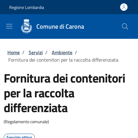
Salta al contenuto principale
Skip to footer content
Regione Lombardia
Comune di Carona
Briciole di pane
Home
/
Servizi
/
Ambiente
/
Fornitura dei contenitori per la raccolta differenziata
Fornitura dei contenitori
per la raccolta
differenziata
(Regolamento comunale)
Servizio attivo