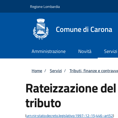
Salta al contenuto principale
Skip to footer content
Regione Lombardia
Comune di Carona
Amministrazione
Novità
Servizi
Briciole di pane
Home
/
Servizi
/
Tributi, finanze e contravv
Rateizzazione de
tributo
(
urn:nir:stato:decreto.legislativo:1997-12-15;446~art52
)