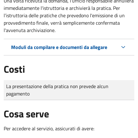
Una volta ricevuta la domanda, l'ufficio responsabile annullerà
immediatamente l'istruttoria e archivierà la pratica. Per
l’istruttoria delle pratiche che prevedono l'emissione di un
provvedimento finale, verrà semplicemente confermata
l'avvenuta archiviazione.
Moduli da compilare e documenti da allegare
Costi
Tipo di pagamento
Importo
La presentazione della pratica non prevede alcun
pagamento
Cosa serve
Per accedere al servizio, assicurati di avere: