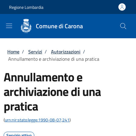
Salta al contenuto principale
Skip to footer content
Regione Lombardia
Comune di Carona
Briciole di pane
Home
/
Servizi
/
Autorizzazioni
/
Annullamento e archiviazione di una pratica
Annullamento e
archiviazione di una
pratica
(
urn:nir:stato:legge:1990-08-07;241
)
Servizio attivo