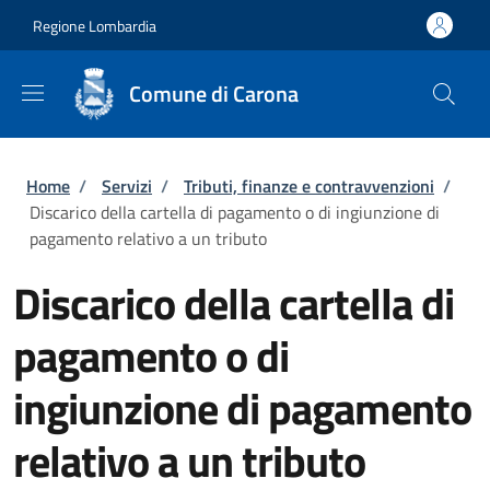
Salta al contenuto principale
Skip to footer content
Regione Lombardia
Comune di Carona
Briciole di pane
Home
/
Servizi
/
Tributi, finanze e contravvenzioni
/
Discarico della cartella di pagamento o di ingiunzione di
pagamento relativo a un tributo
Discarico della cartella di
pagamento o di
ingiunzione di pagamento
relativo a un tributo