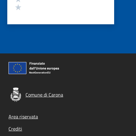
Valuta 1 stelle su 5
Comune di Carona
Footer menu
Area riservata
Crediti