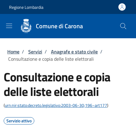
Salta al contenuto principale
Skip to footer content
Regione Lombardia
Comune di Carona
Briciole di pane
Home
/
Servizi
/
Anagrafe e stato civile
/
Consultazione e copia delle liste elettorali
Consultazione e copia
delle liste elettorali
(
urn:nir:stato:decreto.legislativo:2003-06-30;196~art177
)
Servizio attivo