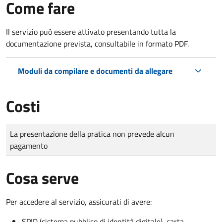
Come fare
Il servizio può essere attivato presentando tutta la
documentazione prevista, consultabile in formato PDF.
Moduli da compilare e documenti da allegare
Costi
Tipo di pagamento
Importo
La presentazione della pratica non prevede alcun
pagamento
Cosa serve
Per accedere al servizio, assicurati di avere:
SPID (sistema pubblico di identità digitale), carta