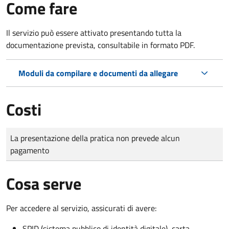
Come fare
Il servizio può essere attivato presentando tutta la
documentazione prevista, consultabile in formato PDF.
Moduli da compilare e documenti da allegare
Costi
Tipo di pagamento
Importo
La presentazione della pratica non prevede alcun
pagamento
Cosa serve
Per accedere al servizio, assicurati di avere:
SPID (sistema pubblico di identità digitale), carta