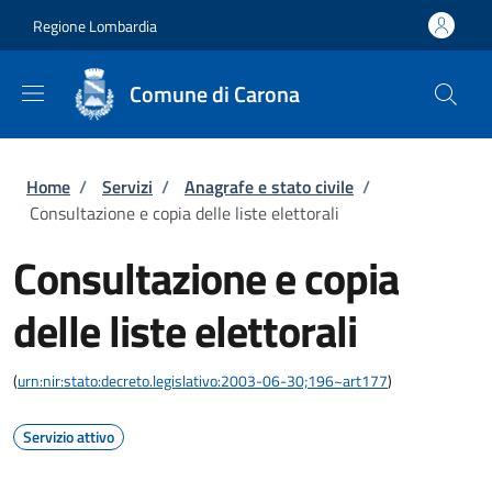
Salta al contenuto principale
Skip to footer content
Regione Lombardia
Comune di Carona
Briciole di pane
Home
/
Servizi
/
Anagrafe e stato civile
/
Consultazione e copia delle liste elettorali
Consultazione e copia
delle liste elettorali
(
urn:nir:stato:decreto.legislativo:2003-06-30;196~art177
)
Servizio attivo