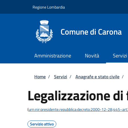
Salta al contenuto principale
Skip to footer content
Regione Lombardia
Comune di Carona
Amministrazione
Novità
Servizi
Briciole di pane
Home
/
Servizi
/
Anagrafe e stato civile
/
Legalizzazione di 
(
urn:nir:presidente.repubblica:decreto:2000-12-28;445~ar
Servizio attivo