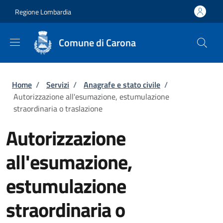
Salta al contenuto principale
Skip to footer content
Regione Lombardia
Comune di Carona
Briciole di pane
Home
/
Servizi
/
Anagrafe e stato civile
/
Autorizzazione all'esumazione, estumulazione
straordinaria o traslazione
Autorizzazione
all'esumazione,
estumulazione
straordinaria o