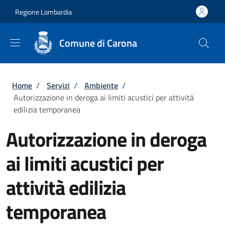
Salta al contenuto principale
Skip to footer content
Regione Lombardia
Comune di Carona
Briciole di pane
Home
/
Servizi
/
Ambiente
/
Autorizzazione in deroga ai limiti acustici per attività
edilizia temporanea
Autorizzazione in deroga
ai limiti acustici per
attività edilizia
temporanea