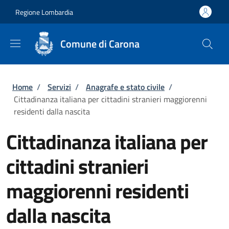
Salta al contenuto principale
Skip to footer content
Regione Lombardia
Comune di Carona
Briciole di pane
Home
/
Servizi
/
Anagrafe e stato civile
/
Cittadinanza italiana per cittadini stranieri maggiorenni
residenti dalla nascita
Cittadinanza italiana per
cittadini stranieri
maggiorenni residenti
dalla nascita