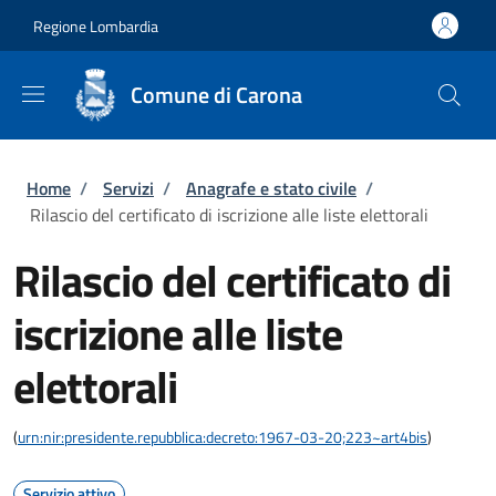
Salta al contenuto principale
Skip to footer content
Regione Lombardia
Comune di Carona
Briciole di pane
Home
/
Servizi
/
Anagrafe e stato civile
/
Rilascio del certificato di iscrizione alle liste elettorali
Rilascio del certificato di
iscrizione alle liste
elettorali
(
urn:nir:presidente.repubblica:decreto:1967-03-20;223~art4bis
)
Servizio attivo