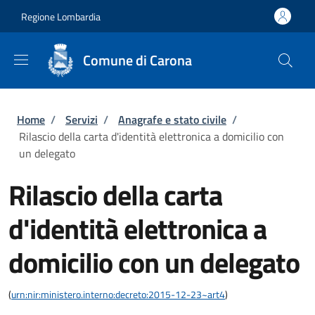
Salta al contenuto principale
Skip to footer content
Regione Lombardia
Comune di Carona
Briciole di pane
Home
/
Servizi
/
Anagrafe e stato civile
/
Rilascio della carta d'identità elettronica a domicilio con
un delegato
Rilascio della carta
d'identità elettronica a
domicilio con un delegato
(
urn:nir:ministero.interno:decreto:2015-12-23~art4
)