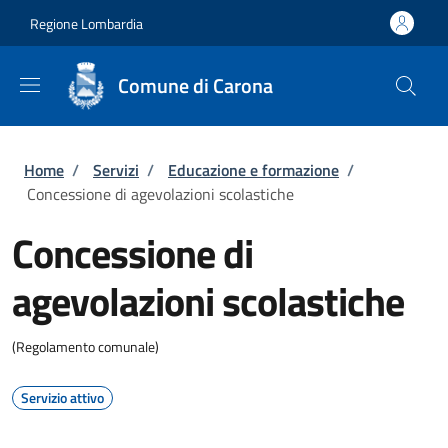
Salta al contenuto principale
Skip to footer content
Regione Lombardia
Comune di Carona
Briciole di pane
Home
/
Servizi
/
Educazione e formazione
/
Concessione di agevolazioni scolastiche
Concessione di
agevolazioni scolastiche
(Regolamento comunale)
Servizio attivo