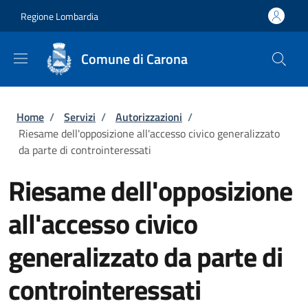
Salta al contenuto principale
Skip to footer content
Regione Lombardia
Comune di Carona
Briciole di pane
Home
/
Servizi
/
Autorizzazioni
/
Riesame dell'opposizione all'accesso civico generalizzato
da parte di controinteressati
Riesame dell'opposizione
all'accesso civico
generalizzato da parte di
controinteressati