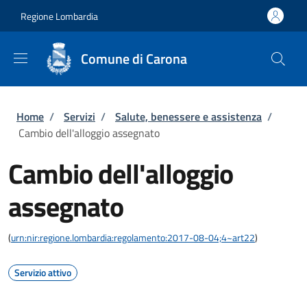
Salta al contenuto principale
Skip to footer content
Regione Lombardia
Comune di Carona
Briciole di pane
Home
/
Servizi
/
Salute, benessere e assistenza
/
Cambio dell'alloggio assegnato
Cambio dell'alloggio
assegnato
(
urn:nir:regione.lombardia:regolamento:2017-08-04;4~art22
)
Servizio attivo