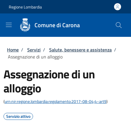
Salta al contenuto principale
Skip to footer content
Regione Lombardia
Comune di Carona
Briciole di pane
Home
/
Servizi
/
Salute, benessere e assistenza
/
Assegnazione di un alloggio
Assegnazione di un
alloggio
(
urn:nir:regione.lombardia:regolamento:2017-08-04;4~art9
)
Servizio attivo