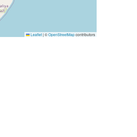
Leaflet
|
©
OpenStreetMap
contributors