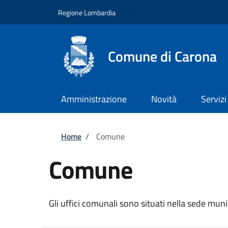
Salta al contenuto principale
Skip to footer content
Regione Lombardia
Comune di Carona
Amministrazione
Novità
Servizi
Briciole di pane
Home
/
Comune
Comune
Gli uffici comunali sono situati nella sede muni