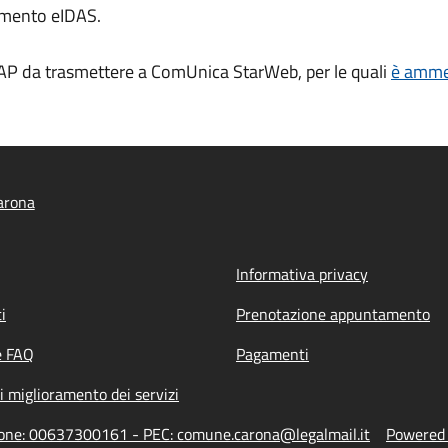
amento eIDAS.
AP da trasmettere a ComUnica StarWeb, per le quali
è ammes
arona
Informativa privacy
i
Prenotazione appuntamento
e FAQ
Pagamenti
i miglioramento dei servizi
zione: 00637300161 - PEC: comune.carona@legalmail.it
Powered b