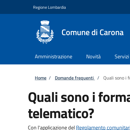
Salta al contenuto principale
Skip to footer content
Regione Lombardia
Comune di Carona
Amministrazione
Novità
Servizi
Briciole di pane
Home
/
Domande frequenti
/
Quali sono i f
Quali sono i forma
telematico?
Con l'applicazione del
Regolamento comunitari