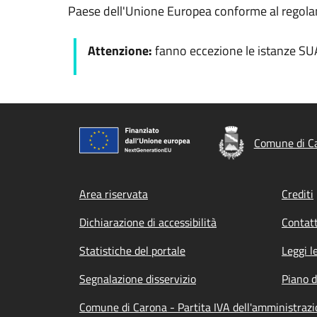
Paese dell'Unione Europea conforme al regol
Attenzione:
fanno eccezione le istanze SU
Comune di C
Footer menu
Area riservata
Crediti
Dichiarazione di accessibilità
Contatt
Statistiche del portale
Leggi l
Segnalazione disservizio
Piano d
Comune di Carona - Partita IVA dell'amministra