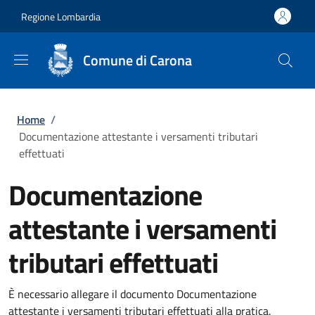
Salta al contenuto principale
Skip to footer content
Regione Lombardia
Comune di Carona
Briciole di pane
Home
/
Documentazione attestante i versamenti tributari
effettuati
Documentazione
attestante i versamenti
tributari effettuati
È necessario allegare il documento Documentazione
attestante i versamenti tributari effettuati alla pratica.