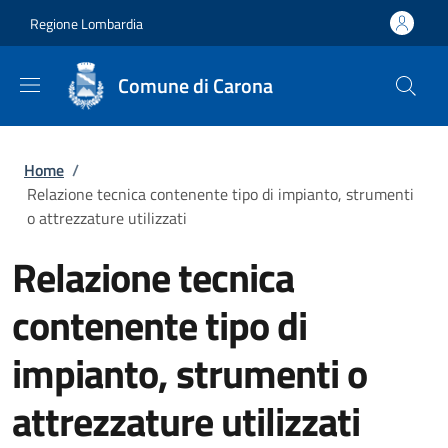
Salta al contenuto principale
Skip to footer content
Regione Lombardia
Comune di Carona
Briciole di pane
Home
/
Relazione tecnica contenente tipo di impianto, strumenti
o attrezzature utilizzati
Relazione tecnica
contenente tipo di
impianto, strumenti o
attrezzature utilizzati