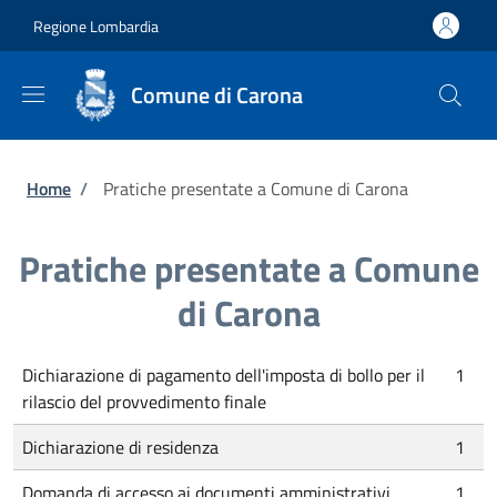
Salta al contenuto principale
Skip to footer content
Regione Lombardia
Comune di Carona
Briciole di pane
Home
/
Pratiche presentate a Comune di Carona
Pratiche presentate a Comune
di Carona
Dichiarazione di pagamento dell'imposta di bollo per il
1
rilascio del provvedimento finale
Dichiarazione di residenza
1
Domanda di accesso ai documenti amministrativi
1