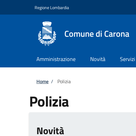
Salta al contenuto principale
Skip to footer content
Regione Lombardia
Comune di Carona
Amministrazione
Novità
Servizi
Briciole di pane
Home
/
Polizia
Polizia
Novità