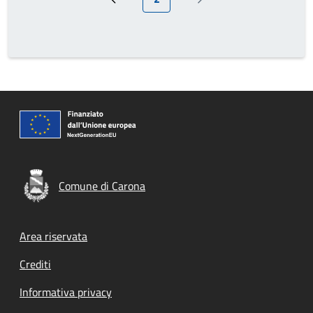
Pagina precedente
Pagina successiva
Comune di Carona
Footer menu
Area riservata
Crediti
Informativa privacy