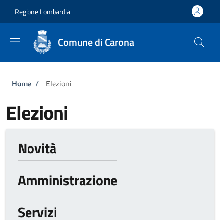
Salta al contenuto principale
Skip to footer content
Regione Lombardia
Comune di Carona
Briciole di pane
Home
/
Elezioni
Elezioni
Novità
Amministrazione
Servizi