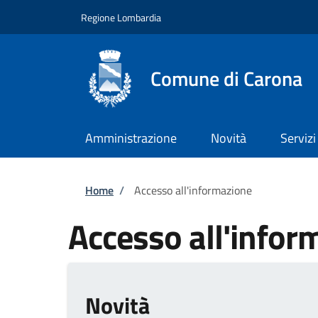
Salta al contenuto principale
Skip to footer content
Regione Lombardia
Comune di Carona
Amministrazione
Novità
Servizi
Briciole di pane
Home
/
Accesso all'informazione
Accesso all'infor
Novità