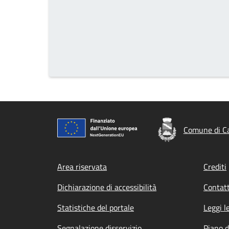
Comune di C
Footer menu
Area riservata
Crediti
Dichiarazione di accessibilità
Contatt
Statistiche del portale
Leggi l
Segnalazione disservizio
Piano d