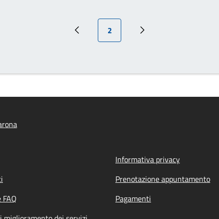
Pagina attuale
2
Pagina precedente
Pagina successiva
arona
Informativa privacy
i
Prenotazione appuntamento
e FAQ
Pagamenti
i miglioramento dei servizi