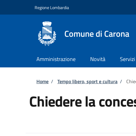
Salta al contenuto principale
Skip to footer content
Regione Lombardia
Comune di Carona
Amministrazione
Novità
Servizi
Briciole di pane
Home
/
Tempo libero, sport e cultura
/
Chie
Chiedere la conce