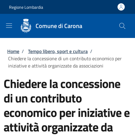
Salta al contenuto principale
Skip to footer content
Regione Lombardia
Comune di Carona
Briciole di pane
Home
/
Tempo libero, sport e cultura
/
Chiedere la concessione di un contributo economico per
iniziative e attività organizzate da associazioni
Chiedere la concessione
di un contributo
economico per iniziative e
attività organizzate da