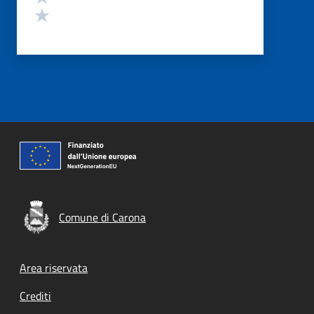
Valuta 1 stelle su 5
Comune di Carona
Footer menu
Area riservata
Crediti