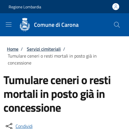
Salta al contenuto principale
Skip to footer content
Regione Lombardia
Comune di Carona
Briciole di pane
Home
/
Servizi cimiteriali
/
Tumulare ceneri o resti mortali in posto già in
concessione
Tumulare ceneri o resti
mortali in posto già in
concessione
Condividi