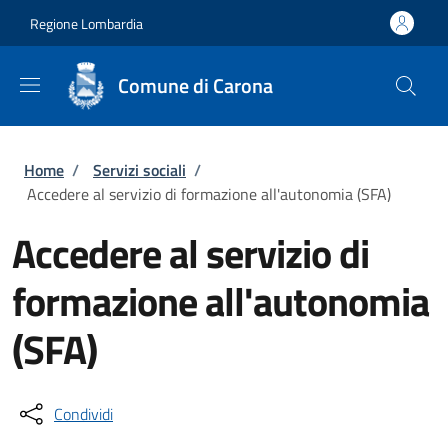
Salta al contenuto principale
Skip to footer content
Regione Lombardia
Comune di Carona
Briciole di pane
Home
/
Servizi sociali
/
Accedere al servizio di formazione all'autonomia (SFA)
Accedere al servizio di
formazione all'autonomia
(SFA)
Condividi