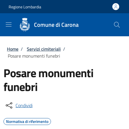
Salta al contenuto principale
Skip to footer content
Regione Lombardia
Comune di Carona
Briciole di pane
Home
/
Servizi cimiteriali
/
Posare monumenti funebri
Posare monumenti
funebri
Condividi
Normativa di riferimento