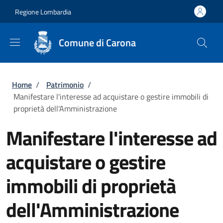
Salta al contenuto principale
Skip to footer content
Regione Lombardia
Comune di Carona
Briciole di pane
Home
/
Patrimonio
/
Manifestare l'interesse ad acquistare o gestire immobili di
proprietà dell'Amministrazione
Manifestare l'interesse ad
acquistare o gestire
immobili di proprietà
dell'Amministrazione